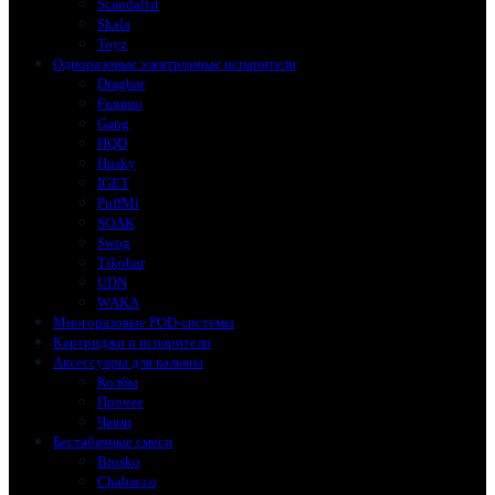
Scandalist
Skala
Toyz
Одноразовые электронные испарители
Dragbar
Fummo
Gang
HQD
Husky
IGET
PuffMi
SOAK
Swog
Tikobar
UDN
WAKA
Многоразовые POD-системы
Картриджи и испарители
Аксессуары для кальяна
Колбы
Прочее
Чаши
Бестабачные смеси
Brusko
Chabacco