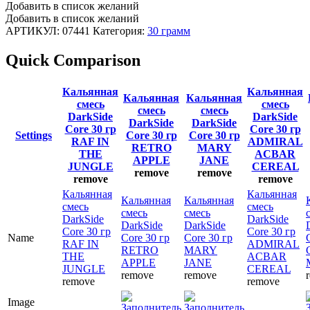
Добавить в список желаний
Добавить в список желаний
АРТИКУЛ:
07441
Категория:
30 грамм
Quick Comparison
Кальянная
Кальянная
Кальянная
Кальянная
смесь
смесь
смесь
смесь
DarkSide
DarkSide
DarkSide
DarkSide
Core 30 гр
Core 30 гр
Settings
Core 30 гр
Core 30 гр
RAF IN
ADMIRAL
RETRO
MARY
THE
ACBAR
APPLE
JANE
JUNGLE
CEREAL
remove
remove
remove
remove
Кальянная
Кальянная
Кальянная
Кальянная
смесь
смесь
смесь
смесь
DarkSide
DarkSide
DarkSide
DarkSide
Core 30 гр
Core 30 гр
Name
Core 30 гр
Core 30 гр
RAF IN
ADMIRAL
RETRO
MARY
THE
ACBAR
APPLE
JANE
JUNGLE
CEREAL
remove
remove
remove
remove
Image