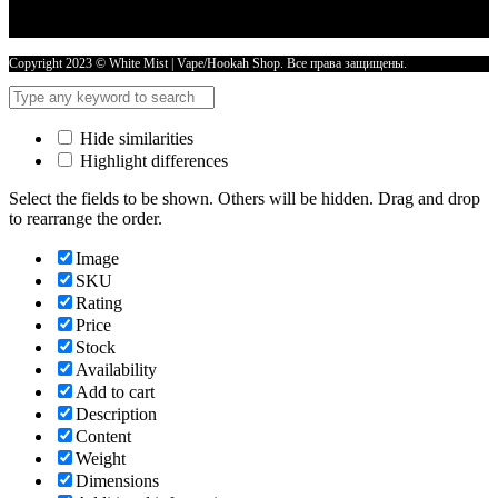
30
гр
GREEN
MIST
Copyright 2023 © White Mist | Vape/Hookah Shop. Все права защищены.
количество
Hide similarities
Highlight differences
Select the fields to be shown. Others will be hidden. Drag and drop
to rearrange the order.
Image
SKU
Rating
Price
Stock
Availability
Add to cart
Description
Content
Weight
Dimensions