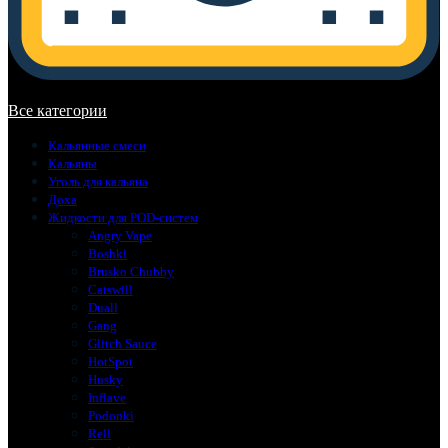
В корзине нет товаров.
Все категории
Кальянные смеси
Кальяны
Уголь для кальяна
Доха
Жидкости для POD-систем
Angry Vape
Boshki
Brusko Chubby
Catswill
Duall
Gang
Glitch Sauce
HotSpot
Husky
Inflave
Podonki
Rell