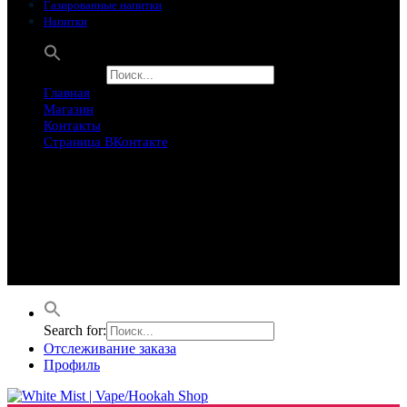
Газированные напитки
Напитки
Search for:
Главная
Магазин
Контакты
Страница ВКонтакте
Предложение ограничего
Супер Скидки
Товары в распродаже на этой неделе
Лучшие варианты на этой неделе. Скидка до 50% на самые
продаваемые товары.
Search for:
Отслеживание заказа
Профиль