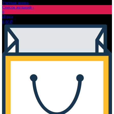
Учетная запись
Список желаний -
0
Итого
0,00
₽