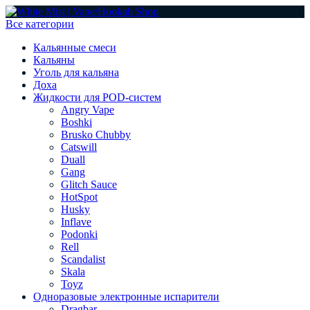
Все категории
Кальянные смеси
Кальяны
Уголь для кальяна
Доха
Жидкости для POD-систем
Angry Vape
Boshki
Brusko Chubby
Catswill
Duall
Gang
Glitch Sauce
HotSpot
Husky
Inflave
Podonki
Rell
Scandalist
Skala
Toyz
Одноразовые электронные испарители
Dragbar