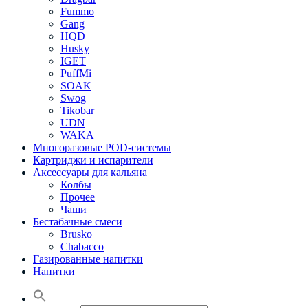
Fummo
Gang
HQD
Husky
IGET
PuffMi
SOAK
Swog
Tikobar
UDN
WAKA
Многоразовые POD-системы
Картриджи и испарители
Аксессуары для кальяна
Колбы
Прочее
Чаши
Бестабачные смеси
Brusko
Chabacco
Газированные напитки
Напитки