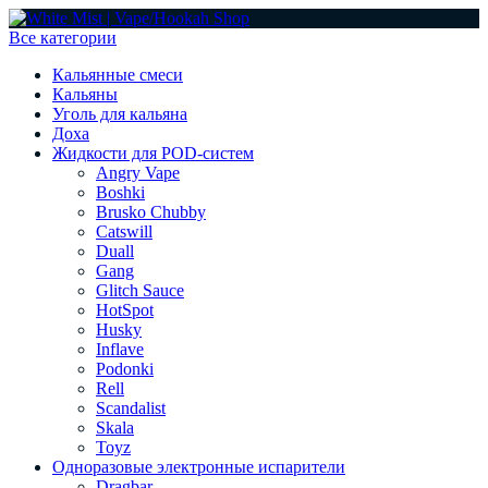
Все категории
Кальянные смеси
Кальяны
Уголь для кальяна
Доха
Жидкости для POD-систем
Angry Vape
Boshki
Brusko Chubby
Catswill
Duall
Gang
Glitch Sauce
HotSpot
Husky
Inflave
Podonki
Rell
Scandalist
Skala
Toyz
Одноразовые электронные испарители
Dragbar