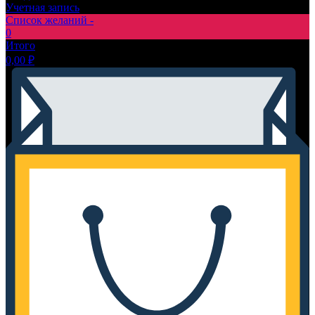
Учетная запись
Список желаний -
0
Итого
0,00
₽