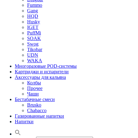
Fummo
Gang
HQD
Husky
IGET
PuffMi
SOAK
Swog
Tikobar
UDN
WAKA
Многоразовые POD-системы
Картриджи и испарители
Аксессуары для кальяна
Колбы
Прочее
Чаши
Бестабачные смеси
Brusko
Chabacco
Газированные напитки
Напитки