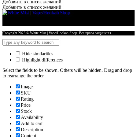
для
Добавить в список желаний
чистки
Добавить в список желаний
кальяна
Nilitex
5мл
количество
Copyright 2023 © White Mist | Vape/Hookah Shop. Все права защищены.
Hide similarities
Highlight differences
Select the fields to be shown. Others will be hidden. Drag and drop
to rearrange the order.
Image
SKU
Rating
Price
Stock
Availability
Add to cart
Description
Content