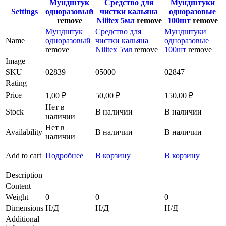
Мундштук
Средство для
Мундштуки
Settings
одноразовый
чистки кальяна
одноразовые
remove
Nilitex 5мл
remove
100шт
remove
Мундштук
Средство для
Мундштуки
Name
одноразовый
чистки кальяна
одноразовые
remove
Nilitex 5мл
remove
100шт
remove
Image
SKU
02839
05000
02847
Rating
Price
1,00
₽
50,00
₽
150,00
₽
Нет в
Stock
В наличии
В наличии
наличии
Нет в
Availability
В наличии
В наличии
наличии
Add to cart
Подробнее
В корзину
В корзину
Description
Content
Weight
0
0
0
Dimensions
Н/Д
Н/Д
Н/Д
Additional