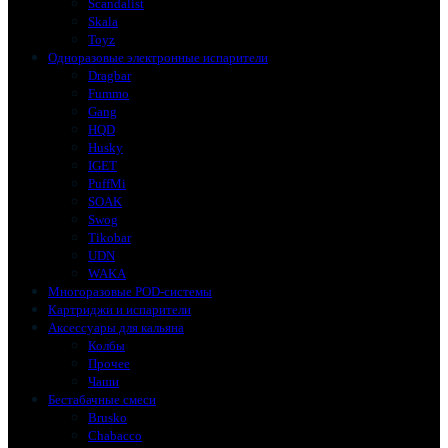
Scandalist
Skala
Toyz
Одноразовые электронные испарители
Dragbar
Fummo
Gang
HQD
Husky
IGET
PuffMi
SOAK
Swog
Tikobar
UDN
WAKA
Многоразовые POD-системы
Картриджи и испарители
Аксессуары для кальяна
Колбы
Прочее
Чаши
Бестабачные смеси
Brusko
Chabacco