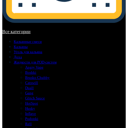
В корзине нет товаров.
Все категории
Кальянные смеси
Кальяны
Уголь для кальяна
Доха
Жидкости для POD-систем
Angry Vape
Boshki
Brusko Chubby
Catswill
Duall
Gang
Glitch Sauce
HotSpot
Husky
Inflave
Podonki
Rell