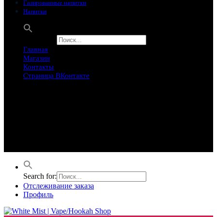
Газированные напитки
Напитки
Search for:
Главная
Магазин
Контакты
Страница ВКонтакте
Предложение ограничего
Супер Скидки
Товары в распродаже на этой неделе
Лучшие варианты на этой неделе. Скидка до 50% на самые
продаваемые товары.
Search for:
Отслеживание заказа
Профиль