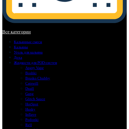
В корзине нет товаров.
Все категории
Кальянные смеси
Кальяны
Уголь для кальяна
Доха
Жидкости для POD-систем
Angry Vape
Boshki
Brusko Chubby
Catswill
Duall
Gang
Glitch Sauce
HotSpot
Husky
Inflave
Podonki
Rell