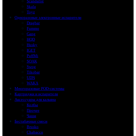
Scandalist
Skala
Toyz
Одноразовые электронные испарители
Dragbar
Fummo
Gang
HQD
Husky
IGET
PuffMi
SOAK
Swog
Tikobar
UDN
WAKA
Многоразовые POD-системы
Картриджи и испарители
Аксессуары для кальяна
Колбы
Прочее
Чаши
Бестабачные смеси
Brusko
Chabacco