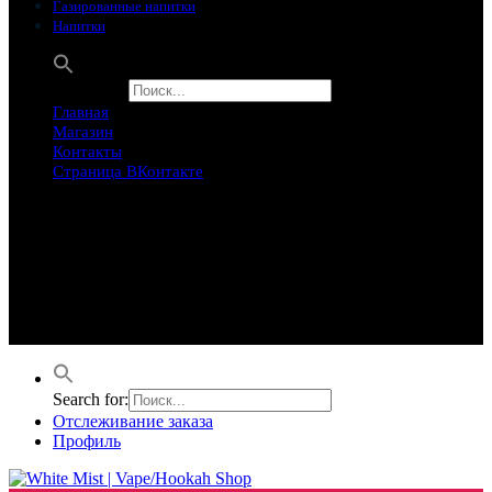
Газированные напитки
Напитки
Search for:
Главная
Магазин
Контакты
Страница ВКонтакте
Предложение ограничего
Супер Скидки
Товары в распродаже на этой неделе
Лучшие варианты на этой неделе. Скидка до 50% на самые
продаваемые товары.
Search for:
Отслеживание заказа
Профиль