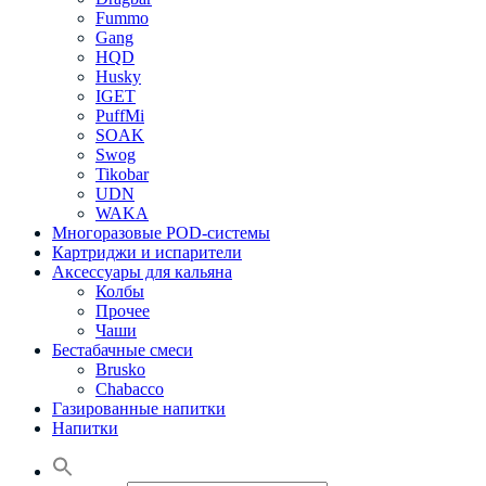
Fummo
Gang
HQD
Husky
IGET
PuffMi
SOAK
Swog
Tikobar
UDN
WAKA
Многоразовые POD-системы
Картриджи и испарители
Аксессуары для кальяна
Колбы
Прочее
Чаши
Бестабачные смеси
Brusko
Chabacco
Газированные напитки
Напитки