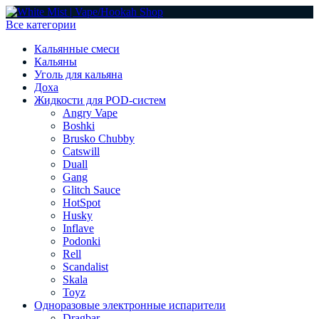
Все категории
Кальянные смеси
Кальяны
Уголь для кальяна
Доха
Жидкости для POD-систем
Angry Vape
Boshki
Brusko Chubby
Catswill
Duall
Gang
Glitch Sauce
HotSpot
Husky
Inflave
Podonki
Rell
Scandalist
Skala
Toyz
Одноразовые электронные испарители
Dragbar