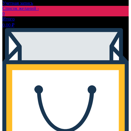
Учетная запись
Список желаний -
0
Итого
0,00
₽