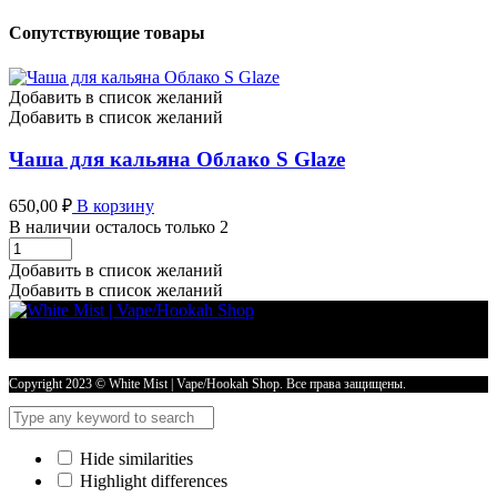
Сопутствующие товары
Добавить в список желаний
Добавить в список желаний
Чаша для кальяна Облако S Glaze
650,00
₽
В корзину
В наличии осталось только 2
Чаша
для
Добавить в список желаний
кальяна
Добавить в список желаний
Облако
S
Glaze
количество
Copyright 2023 © White Mist | Vape/Hookah Shop. Все права защищены.
Hide similarities
Highlight differences