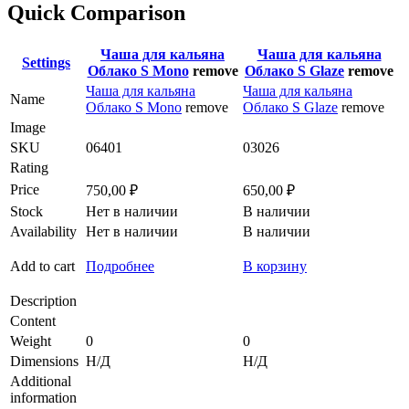
Quick Comparison
Чаша для кальяна
Чаша для кальяна
Settings
Облако S Mono
remove
Облако S Glaze
remove
Чаша для кальяна
Чаша для кальяна
Name
Облако S Mono
remove
Облако S Glaze
remove
Image
SKU
06401
03026
Rating
Price
750,00
₽
650,00
₽
Stock
Нет в наличии
В наличии
Availability
Нет в наличии
В наличии
Add to cart
Подробнее
В корзину
Description
Content
Weight
0
0
Dimensions
Н/Д
Н/Д
Additional
information