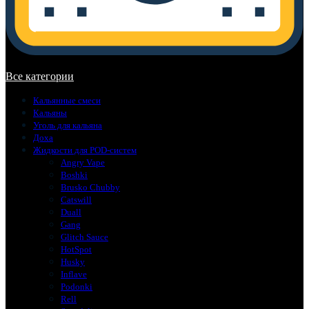
В корзине нет товаров.
Все категории
Кальянные смеси
Кальяны
Уголь для кальяна
Доха
Жидкости для POD-систем
Angry Vape
Boshki
Brusko Chubby
Catswill
Duall
Gang
Glitch Sauce
HotSpot
Husky
Inflave
Podonki
Rell