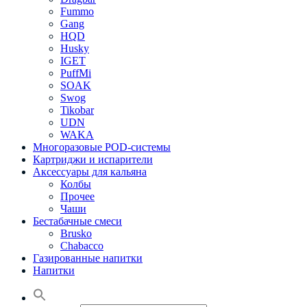
Fummo
Gang
HQD
Husky
IGET
PuffMi
SOAK
Swog
Tikobar
UDN
WAKA
Многоразовые POD-системы
Картриджи и испарители
Аксессуары для кальяна
Колбы
Прочее
Чаши
Бестабачные смеси
Brusko
Chabacco
Газированные напитки
Напитки