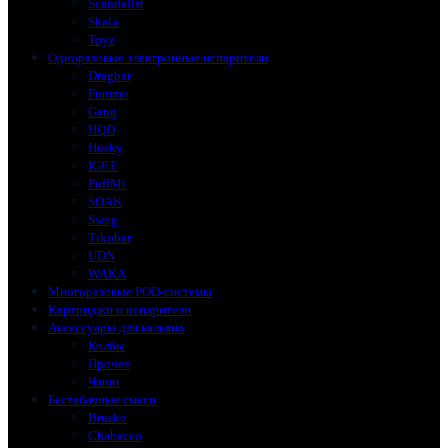
Scandalist
Skala
Toyz
Одноразовые электронные испарители
Dragbar
Fummo
Gang
HQD
Husky
IGET
PuffMi
SOAK
Swog
Tikobar
UDN
WAKA
Многоразовые POD-системы
Картриджи и испарители
Аксессуары для кальяна
Колбы
Прочее
Чаши
Бестабачные смеси
Brusko
Chabacco