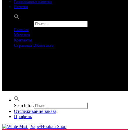
Газированные напитки
Напитки
Search for:
Главная
Магазин
Контакты
Страница ВКонтакте
Предложение ограничего
Супер Скидки
Товары в распродаже на этой неделе
Лучшие варианты на этой неделе. Скидка до 50% на самые
продаваемые товары.
Search for:
Отслеживание заказа
Профиль