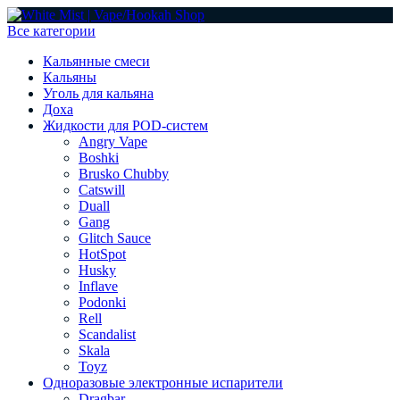
Все категории
Кальянные смеси
Кальяны
Уголь для кальяна
Доха
Жидкости для POD-систем
Angry Vape
Boshki
Brusko Chubby
Catswill
Duall
Gang
Glitch Sauce
HotSpot
Husky
Inflave
Podonki
Rell
Scandalist
Skala
Toyz
Одноразовые электронные испарители
Dragbar