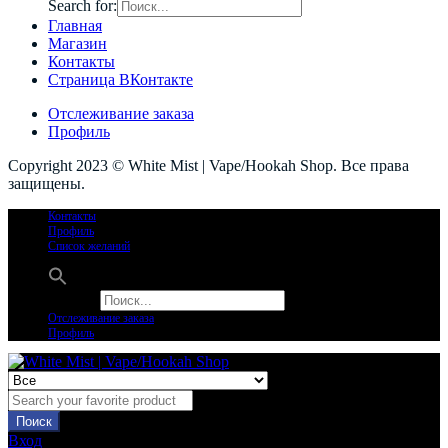
Search for:
Главная
Магазин
Контакты
Страница ВКонтакте
Отслеживание заказа
Профиль
Copyright 2023 © White Mist | Vape/Hookah Shop. Все права
защищены.
Контакты
Профиль
Список желаний
Search for:
Отслеживание заказа
Профиль
Поиск
Вход