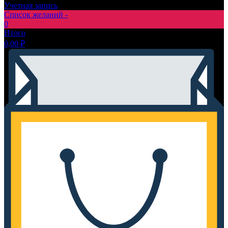
Учетная запись
Список желаний -
0
Итого
0,00
₽