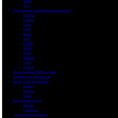
Skala
Toyz
Одноразовые электронные испарители
Dragbar
Fummo
Gang
HQD
Husky
IGET
PuffMi
SOAK
Swog
Tikobar
UDN
WAKA
Многоразовые POD-системы
Картриджи и испарители
Аксессуары для кальяна
Колбы
Прочее
Чаши
Бестабачные смеси
Brusko
Chabacco
Газированные напитки