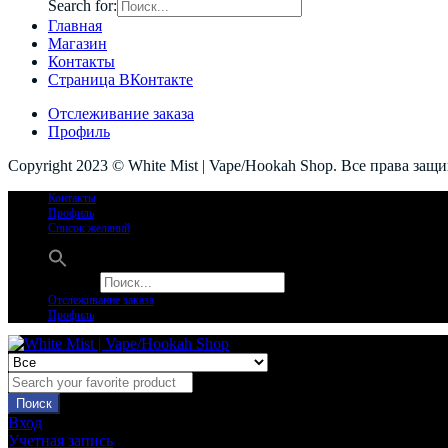
Search for:
Главная
Магазин
Контакты
Страница ВКонтакте
Отслеживание заказа
Профиль
Copyright 2023 © White Mist | Vape/Hookah Shop. Все права защ
Контакты
Профиль
Список желаний
Search for:
Отслеживание заказа
Профиль
Поиск
Вход
Учетная запись