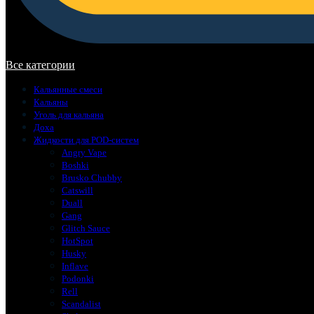
В корзине нет товаров.
Все категории
Кальянные смеси
Кальяны
Уголь для кальяна
Доха
Жидкости для POD-систем
Angry Vape
Boshki
Brusko Chubby
Catswill
Duall
Gang
Glitch Sauce
HotSpot
Husky
Inflave
Podonki
Rell
Scandalist