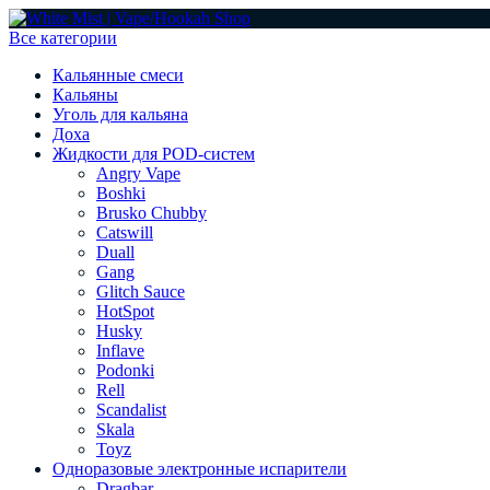
Все категории
Кальянные смеси
Кальяны
Уголь для кальяна
Доха
Жидкости для POD-систем
Angry Vape
Boshki
Brusko Chubby
Catswill
Duall
Gang
Glitch Sauce
HotSpot
Husky
Inflave
Podonki
Rell
Scandalist
Skala
Toyz
Одноразовые электронные испарители
Dragbar