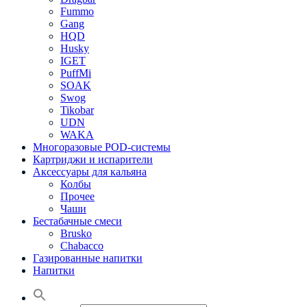
Fummo
Gang
HQD
Husky
IGET
PuffMi
SOAK
Swog
Tikobar
UDN
WAKA
Многоразовые POD-системы
Картриджи и испарители
Аксессуары для кальяна
Колбы
Прочее
Чаши
Бестабачные смеси
Brusko
Chabacco
Газированные напитки
Напитки