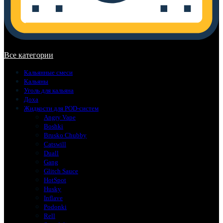
В корзине нет товаров.
Все категории
Кальянные смеси
Кальяны
Уголь для кальяна
Доха
Жидкости для POD-систем
Angry Vape
Boshki
Brusko Chubby
Catswill
Duall
Gang
Glitch Sauce
HotSpot
Husky
Inflave
Podonki
Rell