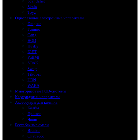
Scandalist
Skala
Toyz
Одноразовые электронные испарители
Dragbar
Fummo
Gang
HQD
Husky
IGET
PuffMi
SOAK
Swog
Tikobar
UDN
WAKA
Многоразовые POD-системы
Картриджи и испарители
Аксессуары для кальяна
Колбы
Прочее
Чаши
Бестабачные смеси
Brusko
Chabacco