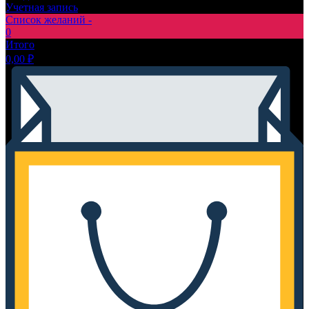
Учетная запись
Список желаний -
0
Итого
0,00
₽