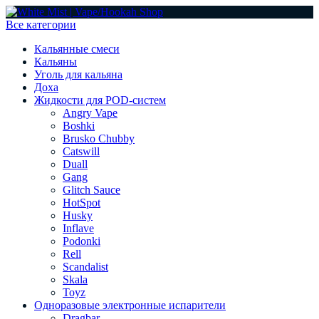
Все категории
Кальянные смеси
Кальяны
Уголь для кальяна
Доха
Жидкости для POD-систем
Angry Vape
Boshki
Brusko Chubby
Catswill
Duall
Gang
Glitch Sauce
HotSpot
Husky
Inflave
Podonki
Rell
Scandalist
Skala
Toyz
Одноразовые электронные испарители
Dragbar