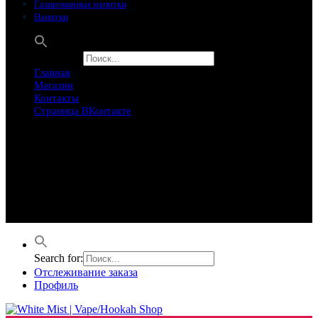
Газированные напитки
Напитки
Search for:
Главная
Магазин
Контакты
Страница ВКонтакте
Предложение ограничего
Супер Скидки
Товары в распродаже на этой неделе
Лучшие варианты на этой неделе. Скидка до 50% на самые
продаваемые товары.
Search for:
Отслеживание заказа
Профиль