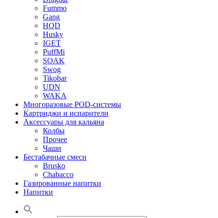
Fummo
Gang
HQD
Husky
IGET
PuffMi
SOAK
Swog
Tikobar
UDN
WAKA
Многоразовые POD-системы
Картриджи и испарители
Аксессуары для кальяна
Колбы
Прочее
Чаши
Бестабачные смеси
Brusko
Chabacco
Газированные напитки
Напитки