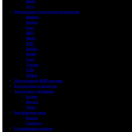
Skala
Toyz
Одноразовые электронные испарители
Dragbar
Fummo
Gang
HQD
Husky
IGET
PuffMi
SOAK
Swog
Tikobar
UDN
WAKA
Многоразовые POD-системы
Картриджи и испарители
Аксессуары для кальяна
Колбы
Прочее
Чаши
Бестабачные смеси
Brusko
Chabacco
Газированные напитки