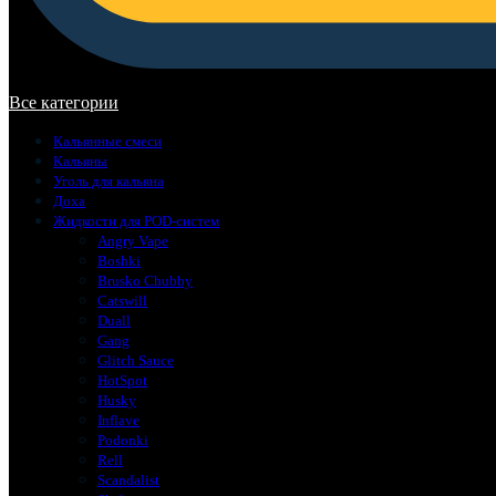
В корзине нет товаров.
Все категории
Кальянные смеси
Кальяны
Уголь для кальяна
Доха
Жидкости для POD-систем
Angry Vape
Boshki
Brusko Chubby
Catswill
Duall
Gang
Glitch Sauce
HotSpot
Husky
Inflave
Podonki
Rell
Scandalist