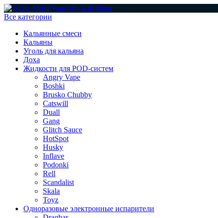
Все категории
Кальянные смеси
Кальяны
Уголь для кальяна
Доха
Жидкости для POD-систем
Angry Vape
Boshki
Brusko Chubby
Catswill
Duall
Gang
Glitch Sauce
HotSpot
Husky
Inflave
Podonki
Rell
Scandalist
Skala
Toyz
Одноразовые электронные испарители
Dragbar