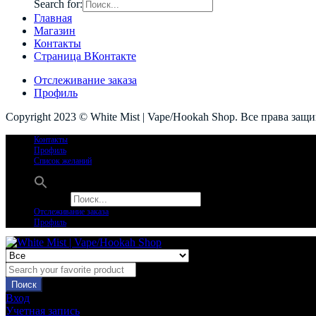
Search for:
Главная
Магазин
Контакты
Страница ВКонтакте
Отслеживание заказа
Профиль
Copyright 2023 © White Mist | Vape/Hookah Shop. Все права защ
Контакты
Профиль
Список желаний
Search for:
Отслеживание заказа
Профиль
Поиск
Вход
Учетная запись