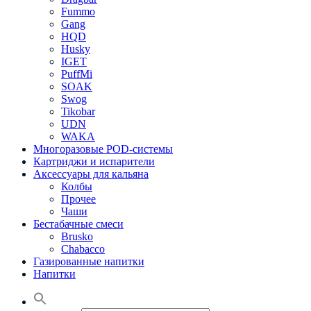
Fummo
Gang
HQD
Husky
IGET
PuffMi
SOAK
Swog
Tikobar
UDN
WAKA
Многоразовые POD-системы
Картриджи и испарители
Аксессуары для кальяна
Колбы
Прочее
Чаши
Бестабачные смеси
Brusko
Chabacco
Газированные напитки
Напитки