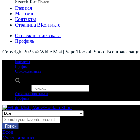
Search for:
Главная
Магазин
Контакты
Страница ВКонтакте
Отслеживание заказа
Профиль
Copyright 2023 © White Mist | Vape/Hookah Shop. Все права защ
Контакты
Профиль
Список желаний
Search for:
Отслеживание заказа
Профиль
Поиск
Вход
Учетная запись