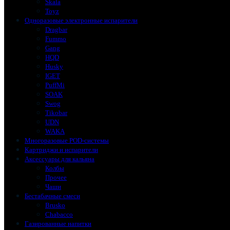
Skala
Toyz
Одноразовые электронные испарители
Dragbar
Fummo
Gang
HQD
Husky
IGET
PuffMi
SOAK
Swog
Tikobar
UDN
WAKA
Многоразовые POD-системы
Картриджи и испарители
Аксессуары для кальяна
Колбы
Прочее
Чаши
Бестабачные смеси
Brusko
Chabacco
Газированные напитки