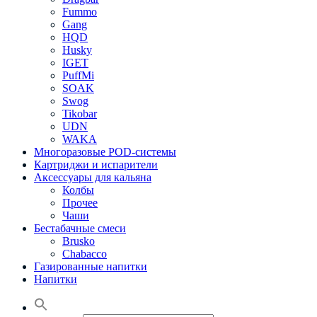
Fummo
Gang
HQD
Husky
IGET
PuffMi
SOAK
Swog
Tikobar
UDN
WAKA
Многоразовые POD-системы
Картриджи и испарители
Аксессуары для кальяна
Колбы
Прочее
Чаши
Бестабачные смеси
Brusko
Chabacco
Газированные напитки
Напитки