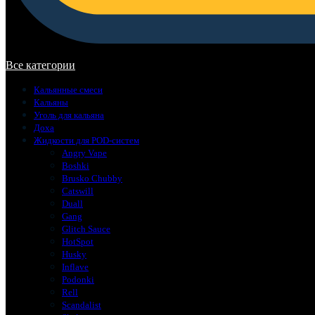
В корзине нет товаров.
Все категории
Кальянные смеси
Кальяны
Уголь для кальяна
Доха
Жидкости для POD-систем
Angry Vape
Boshki
Brusko Chubby
Catswill
Duall
Gang
Glitch Sauce
HotSpot
Husky
Inflave
Podonki
Rell
Scandalist