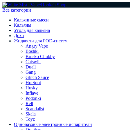
Все категории
Кальянные смеси
Кальяны
Уголь для кальяна
Доха
Жидкости для POD-систем
Angry Vape
Boshki
Brusko Chubby
Catswill
Duall
Gang
Glitch Sauce
HotSpot
Husky
Inflave
Podonki
Rell
Scandalist
Skala
Toyz
Одноразовые электронные испарители
Dragbar