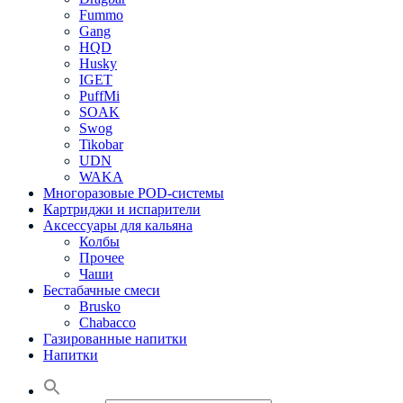
Fummo
Gang
HQD
Husky
IGET
PuffMi
SOAK
Swog
Tikobar
UDN
WAKA
Многоразовые POD-системы
Картриджи и испарители
Аксессуары для кальяна
Колбы
Прочее
Чаши
Бестабачные смеси
Brusko
Chabacco
Газированные напитки
Напитки