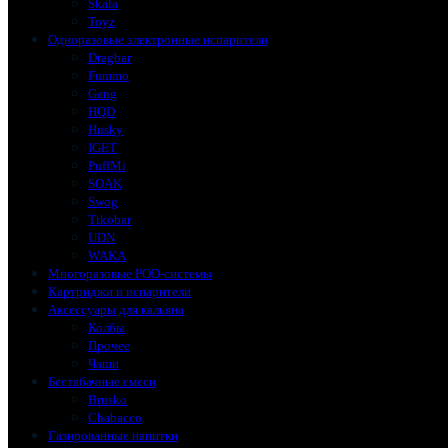
Skala
Toyz
Одноразовые электронные испарители
Dragbar
Fummo
Gang
HQD
Husky
IGET
PuffMi
SOAK
Swog
Tikobar
UDN
WAKA
Многоразовые POD-системы
Картриджи и испарители
Аксессуары для кальяна
Колбы
Прочее
Чаши
Бестабачные смеси
Brusko
Chabacco
Газированные напитки