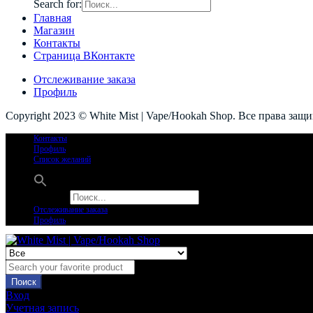
Search for:
Главная
Магазин
Контакты
Страница ВКонтакте
Отслеживание заказа
Профиль
Copyright 2023 © White Mist | Vape/Hookah Shop. Все права защ
Контакты
Профиль
Список желаний
Search for:
Отслеживание заказа
Профиль
Поиск
Вход
Учетная запись