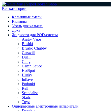
Все категории
Кальянные смеси
Кальяны
Уголь для кальяна
Доха
Жидкости для POD-систем
Angry Vape
Boshki
Brusko Chubby
Catswill
Duall
Gang
Glitch Sauce
HotSpot
Husky
Inflave
Podonki
Rell
Scandalist
Skala
Toyz
Одноразовые электронные испарители
Dragbar