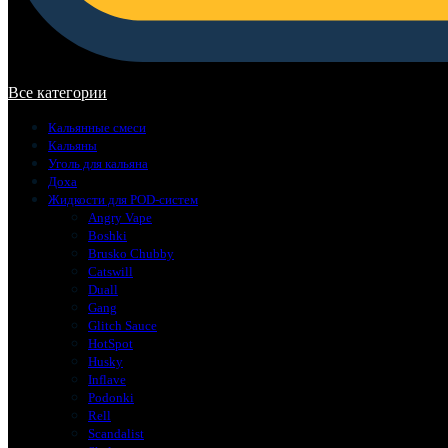
В корзине нет товаров.
Все категории
Кальянные смеси
Кальяны
Уголь для кальяна
Доха
Жидкости для POD-систем
Angry Vape
Boshki
Brusko Chubby
Catswill
Duall
Gang
Glitch Sauce
HotSpot
Husky
Inflave
Podonki
Rell
Scandalist