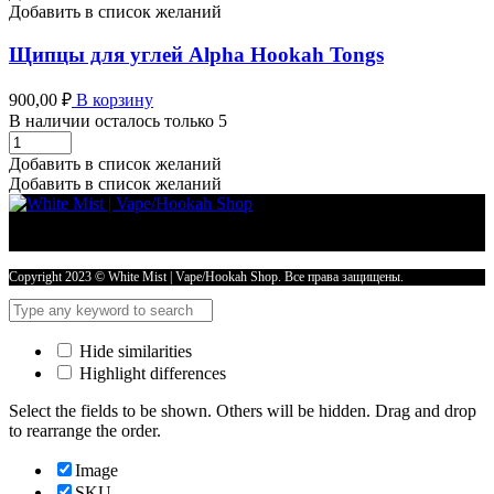
количество
Добавить в список желаний
Щипцы для углей Alpha Hookah Tongs
900,00
₽
В корзину
В наличии осталось только 5
Щипцы
для
Добавить в список желаний
углей
Добавить в список желаний
Alpha
Hookah
Tongs
количество
Copyright 2023 © White Mist | Vape/Hookah Shop. Все права защищены.
Hide similarities
Highlight differences
Select the fields to be shown. Others will be hidden. Drag and drop
to rearrange the order.
Image
SKU