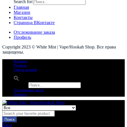
Search for:
Главная
Магазин
Контакты
Страница ВКонтакте
Отслеживание заказа
Профиль
Copyright 2023 © White Mist | Vape/Hookah Shop. Все права
защищены.
Контакты
Профиль
Список желаний
Search for:
Отслеживание заказа
Профиль
Поиск
Вход