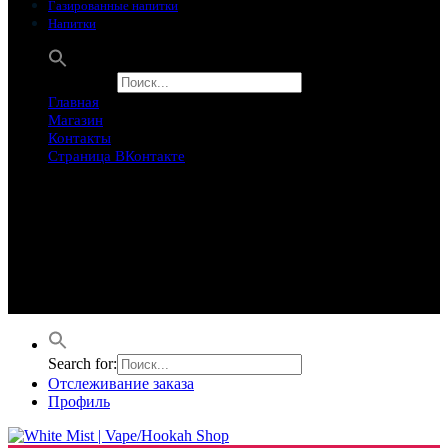
Газированные напитки
Напитки
Search for:
Главная
Магазин
Контакты
Страница ВКонтакте
Предложение ограничего
Супер Скидки
Товары в распродаже на этой неделе
Лучшие варианты на этой неделе. Скидка до 50% на самые
продаваемые товары.
Search for:
Отслеживание заказа
Профиль