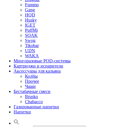
Fummo
Gang
HQD
Husky
IGET
PuffMi
SOAK
Swog
Tikobar
UDN
WAKA
Многоразовые POD-системы
Картриджи и испарители
Аксессуары для кальяна
Колбы
Прочее
Чаши
Бестабачные смеси
Brusko
Chabacco
Газированные напитки
Напитки