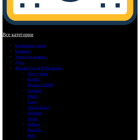
В корзине нет товаров.
Все категории
Кальянные смеси
Кальяны
Уголь для кальяна
Доха
Жидкости для POD-систем
Angry Vape
Boshki
Brusko Chubby
Catswill
Duall
Gang
Glitch Sauce
HotSpot
Husky
Inflave
Podonki
Rell