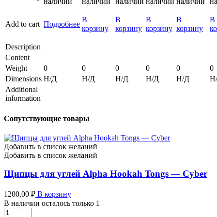
наличии
наличии
наличии
наличии
наличии
н
В
В
В
В
В
Add to cart
Подробнее
корзину
корзину
корзину
корзину
к
Description
Content
Weight
0
0
0
0
0
0
Dimensions
Н/Д
Н/Д
Н/Д
Н/Д
Н/Д
Н
Additional
information
Сопутствующие товары
Добавить в список желаний
Добавить в список желаний
Щипцы для углей Alpha Hookah Tongs — Cyber
1200,00
₽
В корзину
В наличии осталось только 1
Щипцы