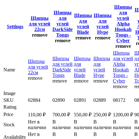
Щипцы
Щ
Щипцы
для
Щипцы
Щипцы
Щипцы
для
углей
для
для
для углей
углей
Alpha
Settings
углей
углей
22см
DarkSide
Hookah
Blade
Hype
H
remove
Tongs
Tongs -
remove
remove
remove
Cyber
r
remove
Щипцы
Щ
Щипцы
Щипцы
Щипцы
для углей
д
Щипцы
для углей
для
для
Alpha
у
для углей
Name
DarkSide
углей
углей
Hookah
A
22см
Tongs
Blade
Hype
Tongs -
H
remove
remove
remove
remove
Cyber
T
remove
r
Image
SKU
02884
02890
02891
02889
08172
0
Rating
Price
110,00
₽
700,00
₽
550,00
₽
250,00
₽
1200,00
₽
9
Нет в
В
В
В
В
В
Stock
наличии
наличии
наличии
наличии
наличии
н
Нет в
В
В
В
В
В
Availability