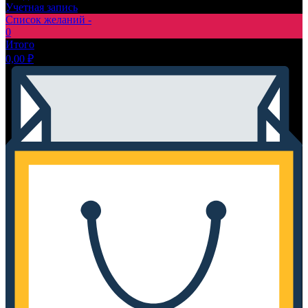
Учетная запись
Список желаний -
0
Итого
0,00
₽