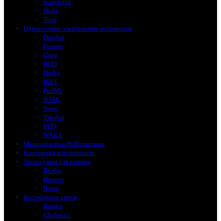
Scandalist
Skala
Toyz
Одноразовые электронные испарители
Dragbar
Fummo
Gang
HQD
Husky
IGET
PuffMi
SOAK
Swog
Tikobar
UDN
WAKA
Многоразовые POD-системы
Картриджи и испарители
Аксессуары для кальяна
Колбы
Прочее
Чаши
Бестабачные смеси
Brusko
Chabacco