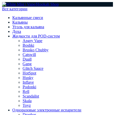
Все категории
Кальянные смеси
Кальяны
Уголь для кальяна
Доха
Жидкости для POD-систем
Angry Vape
Boshki
Brusko Chubby
Catswill
Duall
Gang
Glitch Sauce
HotSpot
Husky
Inflave
Podonki
Rell
Scandalist
Skala
Toyz
Одноразовые электронные испарители
Dragbar