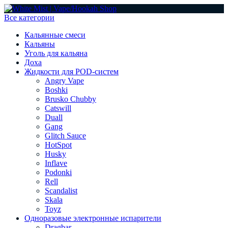
Все категории
Кальянные смеси
Кальяны
Уголь для кальяна
Доха
Жидкости для POD-систем
Angry Vape
Boshki
Brusko Chubby
Catswill
Duall
Gang
Glitch Sauce
HotSpot
Husky
Inflave
Podonki
Rell
Scandalist
Skala
Toyz
Одноразовые электронные испарители
Dragbar