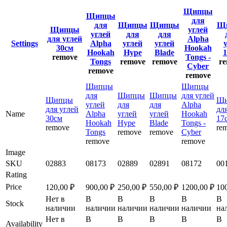
Щипцы
Щипцы
для
для
Щипцы
Щипцы
Щ
Щипцы
углей
углей
для
для
для углей
Alpha
Settings
Alpha
углей
углей
30см
Hookah
Hookah
Hype
Blade
1
remove
Tongs -
Tongs
remove
remove
r
Cyber
remove
remove
Щипцы
Щипцы
для
Щипцы
Щипцы
для углей
Щипцы
Щ
углей
для
для
Alpha
для углей
для
Name
Alpha
углей
углей
Hookah
30см
17
Hookah
Hype
Blade
Tongs -
remove
re
Tongs
remove
remove
Cyber
remove
remove
Image
SKU
02883
08173
02889
02891
08172
00
Rating
Price
120,00
₽
900,00
₽
250,00
₽
550,00
₽
1200,00
₽
10
Нет в
В
В
В
В
В
Stock
наличии
наличии
наличии
наличии
наличии
на
Нет в
В
В
В
В
В
Availability