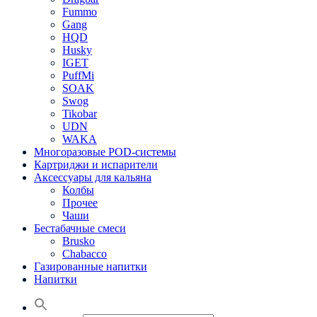
Fummo
Gang
HQD
Husky
IGET
PuffMi
SOAK
Swog
Tikobar
UDN
WAKA
Многоразовые POD-системы
Картриджи и испарители
Аксессуары для кальяна
Колбы
Прочее
Чаши
Бестабачные смеси
Brusko
Chabacco
Газированные напитки
Напитки