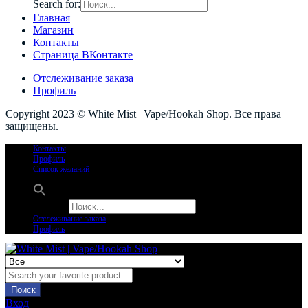
Search for:
Главная
Магазин
Контакты
Страница ВКонтакте
Отслеживание заказа
Профиль
Copyright 2023 © White Mist | Vape/Hookah Shop. Все права
защищены.
Контакты
Профиль
Список желаний
Search for:
Отслеживание заказа
Профиль
Поиск
Вход