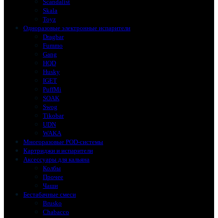
Scandalist
Skala
Toyz
Одноразовые электронные испарители
Dragbar
Fummo
Gang
HQD
Husky
IGET
PuffMi
SOAK
Swog
Tikobar
UDN
WAKA
Многоразовые POD-системы
Картриджи и испарители
Аксессуары для кальяна
Колбы
Прочее
Чаши
Бестабачные смеси
Brusko
Chabacco