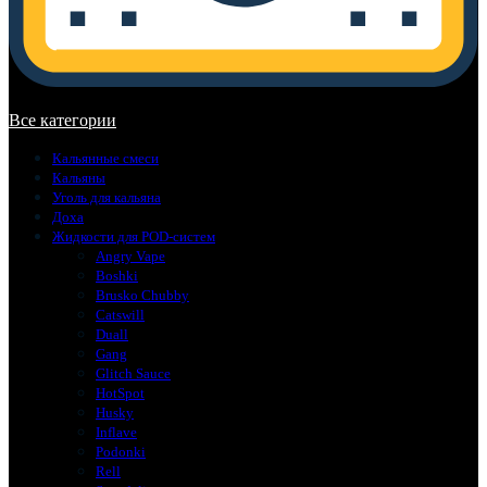
В корзине нет товаров.
Все категории
Кальянные смеси
Кальяны
Уголь для кальяна
Доха
Жидкости для POD-систем
Angry Vape
Boshki
Brusko Chubby
Catswill
Duall
Gang
Glitch Sauce
HotSpot
Husky
Inflave
Podonki
Rell