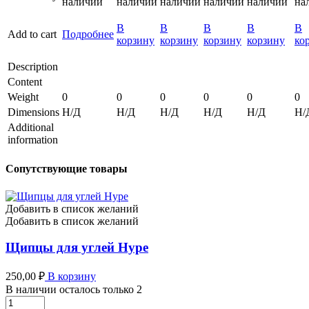
наличии
наличии
наличии
наличии
наличии
на
В
В
В
В
В
Add to cart
Подробнее
корзину
корзину
корзину
корзину
ко
Description
Content
Weight
0
0
0
0
0
0
Dimensions
Н/Д
Н/Д
Н/Д
Н/Д
Н/Д
Н/
Additional
information
Сопутствующие товары
Добавить в список желаний
Добавить в список желаний
Щипцы для углей Hype
250,00
₽
В корзину
В наличии осталось только 2
Щипцы