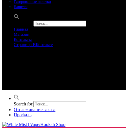
Газированные напитки
Напитки
Search for:
Главная
Магазин
Контакты
Страница ВКонтакте
Предложение ограничего
Супер Скидки
Товары в распродаже на этой неделе
Лучшие варианты на этой неделе. Скидка до 50% на самые
продаваемые товары.
Search for:
Отслеживание заказа
Профиль