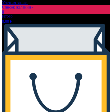
Учетная запись
Список желаний -
0
Итого
0,00
₽