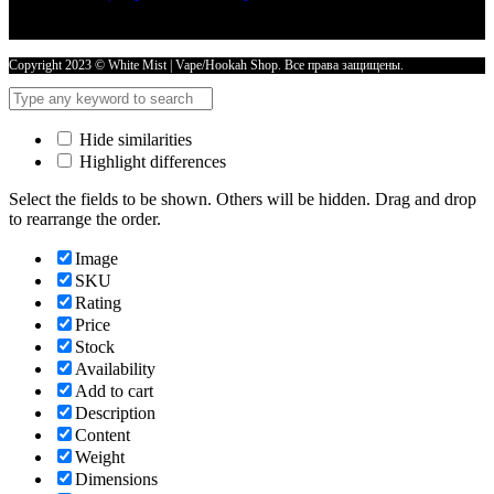
Hookah
Tongs
-
Cyber
Copyright 2023 © White Mist | Vape/Hookah Shop. Все права защищены.
количество
Hide similarities
Highlight differences
Select the fields to be shown. Others will be hidden. Drag and drop
to rearrange the order.
Image
SKU
Rating
Price
Stock
Availability
Add to cart
Description
Content
Weight
Dimensions